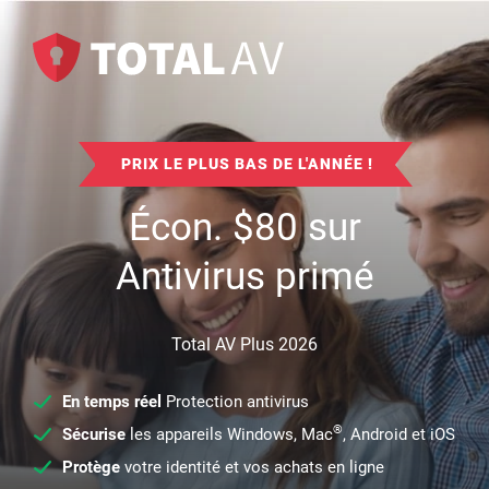
PRIX LE PLUS BAS DE L'ANNÉE !
Écon.
$
80
sur
Antivirus primé
Total AV Plus 2026
En temps réel
Protection antivirus
®
Sécurise
les appareils Windows, Mac
, Android et iOS
Protège
votre identité et vos achats en ligne