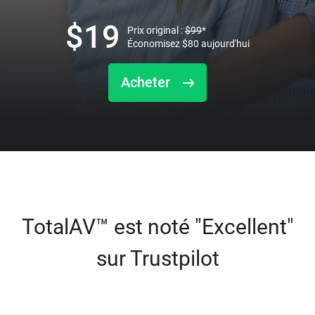
$
19
Prix original :
$
99
*
Économisez
$
80
aujourd'hui
Acheter
TotalAV™ est noté "Excellent"
sur Trustpilot