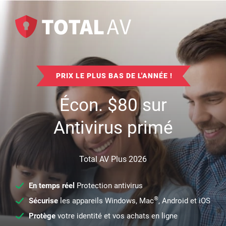
PRIX LE PLUS BAS DE L'ANNÉE !
Écon.
$
80
sur
Antivirus primé
Total AV Plus 2026
En temps réel
Protection antivirus
®
Sécurise
les appareils Windows, Mac
, Android et iOS
Protège
votre identité et vos achats en ligne