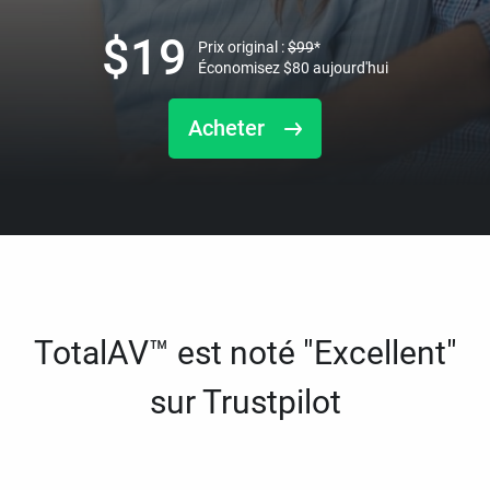
$
19
Prix original :
$
99
*
Économisez
$
80
aujourd'hui
Acheter
TotalAV™ est noté "Excellent"
sur Trustpilot