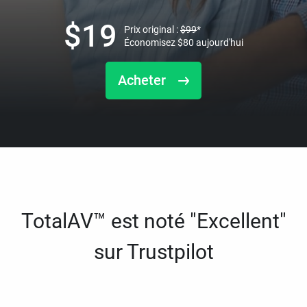
$
19
Prix original :
$
99
*
Économisez
$
80
aujourd'hui
Acheter
TotalAV™ est noté "Excellent"
sur Trustpilot