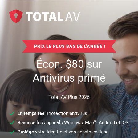
PRIX LE PLUS BAS DE L'ANNÉE !
Écon.
$
80
sur
Antivirus primé
Total AV Plus 2026
En temps réel
Protection antivirus
®
Sécurise
les appareils Windows, Mac
, Android et iOS
Protège
votre identité et vos achats en ligne