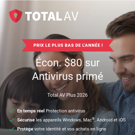
PRIX LE PLUS BAS DE L'ANNÉE !
Écon.
$
80
sur
Antivirus primé
Total AV Plus 2026
En temps réel
Protection antivirus
®
Sécurise
les appareils Windows, Mac
, Android et iOS
Protège
votre identité et vos achats en ligne