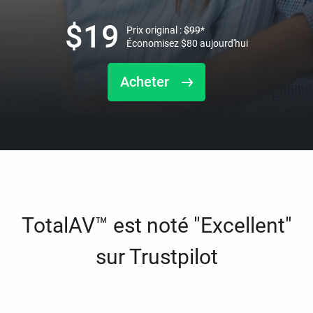
$
19
Prix original :
$
99
*
Économisez
$
80
aujourd'hui
Acheter
TotalAV™ est noté "Excellent"
sur Trustpilot