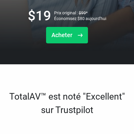
$
19
Prix original :
$
99
*
Économisez
$
80
aujourd'hui
Acheter
TotalAV™ est noté "Excellent"
sur Trustpilot