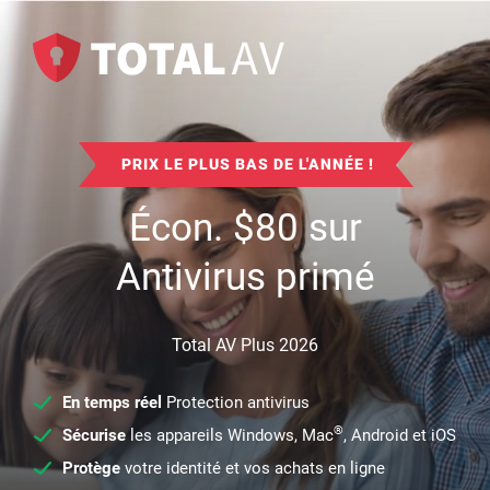
PRIX LE PLUS BAS DE L'ANNÉE !
Écon.
$
80
sur
Antivirus primé
Total AV Plus 2026
En temps réel
Protection antivirus
®
Sécurise
les appareils Windows, Mac
, Android et iOS
Protège
votre identité et vos achats en ligne