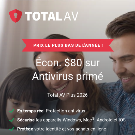
PRIX LE PLUS BAS DE L'ANNÉE !
Écon.
$
80
sur
Antivirus primé
Total AV Plus 2026
En temps réel
Protection antivirus
®
Sécurise
les appareils Windows, Mac
, Android et iOS
Protège
votre identité et vos achats en ligne