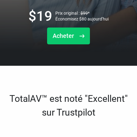
$
19
Prix original :
$
99
*
Économisez
$
80
aujourd'hui
Acheter
TotalAV™ est noté "Excellent"
sur Trustpilot