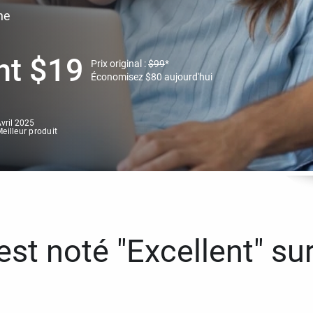
ne
nt
$
19
Prix original :
$
99
*
Économisez
$
80
aujourd'hui
vril 2025
eilleur produit
st noté "Excellent" sur