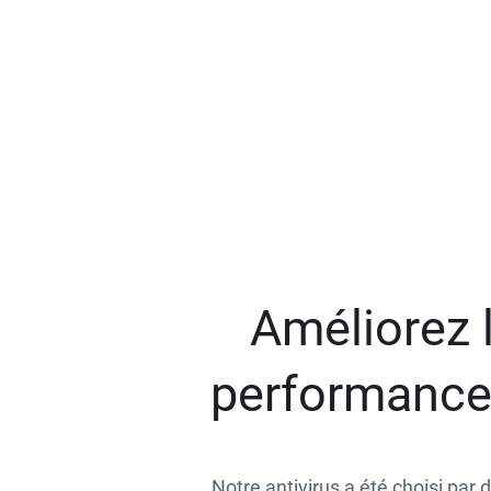
Améliorez l
performances
Notre antivirus a été choisi par 