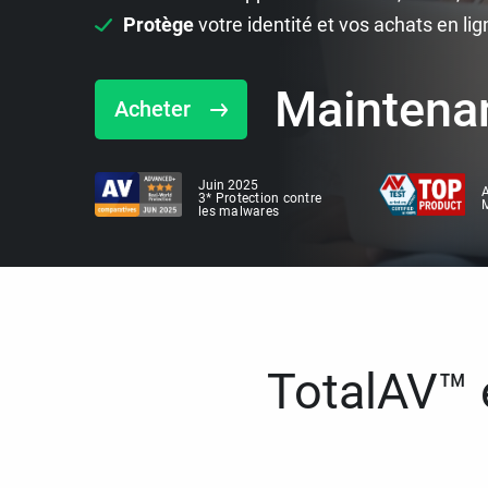
Protège
votre identité et vos achats en lig
Maintena
Acheter
Juin 2025
A
3* Protection contre
M
les malwares
TotalAV™ e