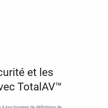
urité et les
avec TotalAV™
 à jour horaires de définitions de