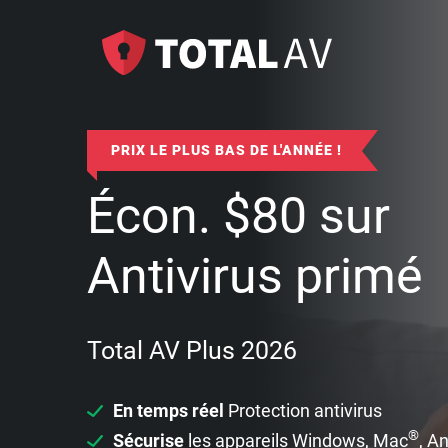
PRIX LE PLUS BAS DE L'ANNÉE !
Écon.
$
80
sur
Antivirus primé
Total AV Plus 2026
En temps réel
Protection antivirus
®
Sécurise
les appareils Windows, Mac
, A