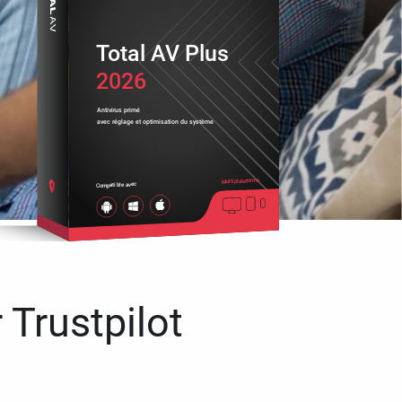
Total AV Plus
2026
Antivirus primé
avec réglage et optimisation du système
Multiplateforme
Compatible avec
 Trustpilot