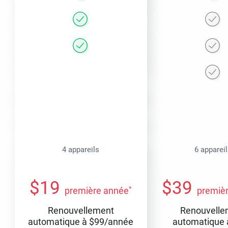
4 appareils
6 apparei
$
19
$
39
*
première année
premiè
Renouvellement
Renouvelle
automatique à
$
99
/année
automatique