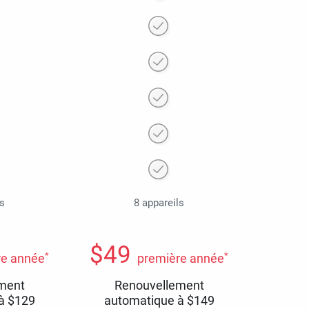
ls
8 appareils
$
49
*
*
re année
première année
ment
Renouvellement
 à
$
129
automatique à
$
149