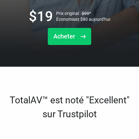
$
19
Prix original :
$
99
*
Économisez
$
80
aujourd'hui
Acheter
TotalAV™ est noté "Excellent"
sur Trustpilot