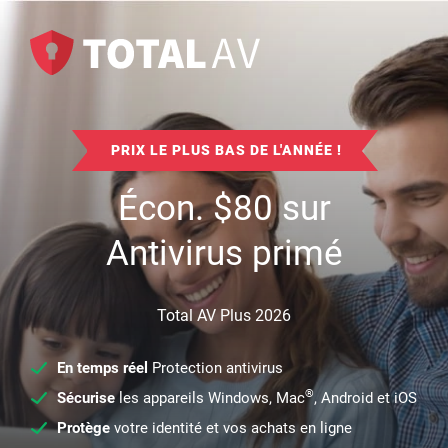
PRIX LE PLUS BAS DE L'ANNÉE !
Écon.
$
80
sur
Antivirus primé
Total AV Plus 2026
En temps réel
Protection antivirus
®
Sécurise
les appareils Windows, Mac
, Android et iOS
Protège
votre identité et vos achats en ligne