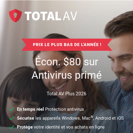
PRIX LE PLUS BAS DE L'ANNÉE !
Écon.
$
80
sur
Antivirus primé
Total AV Plus 2026
En temps réel
Protection antivirus
®
Sécurise
les appareils Windows, Mac
, Android et iOS
Protège
votre identité et vos achats en ligne