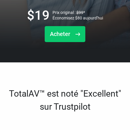
$
19
Prix original :
$
99
*
Économisez
$
80
aujourd'hui
Acheter
TotalAV™ est noté "Excellent"
sur Trustpilot