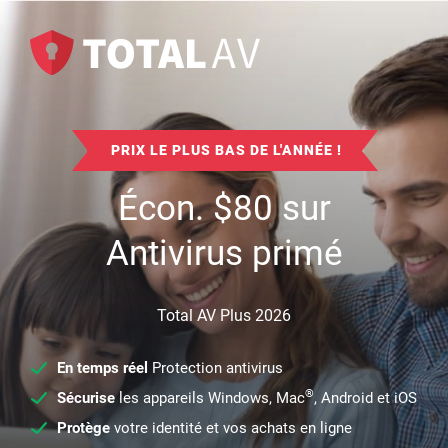
PRIX LE PLUS BAS DE L'ANNÉE !
Écon.
$
80
sur
Antivirus primé
Total AV Plus 2026
En temps réel
Protection antivirus
®
Sécurise
les appareils Windows, Mac
, Android et iOS
Protège
votre identité et vos achats en ligne