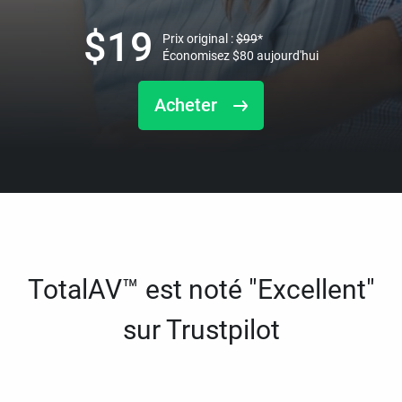
$
19
Prix original :
$
99
*
Économisez
$
80
aujourd'hui
Acheter
TotalAV™ est noté "Excellent"
sur Trustpilot