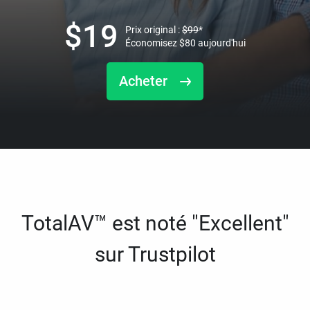
$
19
Prix original :
$
99
*
Économisez
$
80
aujourd'hui
Acheter
TotalAV™ est noté "Excellent"
sur Trustpilot