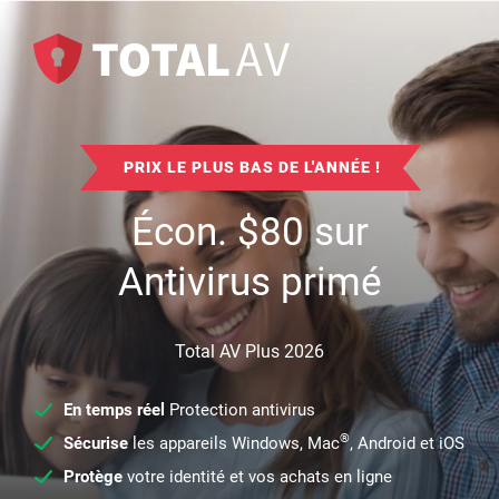
PRIX LE PLUS BAS DE L'ANNÉE !
Écon.
$
80
sur
Antivirus primé
Total AV Plus 2026
En temps réel
Protection antivirus
®
Sécurise
les appareils Windows, Mac
, Android et iOS
Protège
votre identité et vos achats en ligne