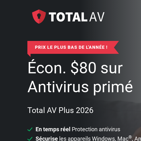
PRIX LE PLUS BAS DE L'ANNÉE !
Écon.
$
80
sur
Antivirus primé
Total AV Plus 2026
En temps réel
Protection antivirus
®
Sécurise
les appareils Windows, Mac
, A