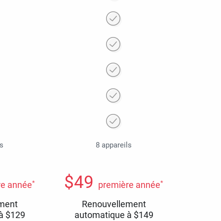
ls
8 appareils
$
49
*
*
re année
première année
ment
Renouvellement
 à
$
129
automatique à
$
149