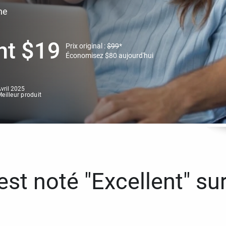
ne
nt
$
19
Prix original :
$
99
*
Économisez
$
80
aujourd'hui
vril 2025
eilleur produit
st noté "Excellent" sur