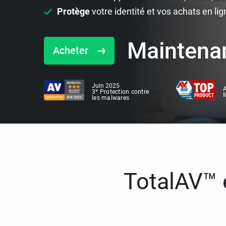
Protège
votre identité et vos achats en lig
Maintena
Acheter
Juin 2025
A
3* Protection contre
M
les malwares
TotalAV™ e