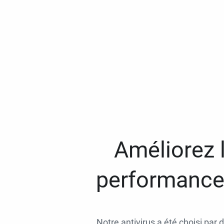
Améliorez l
performances
Notre antivirus a été choisi par 