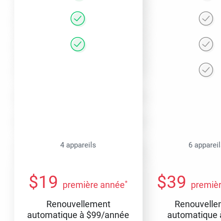
4 appareils
6 apparei
$
19
$
39
*
première année
premiè
Renouvellement
Renouvelle
automatique à
$
99
/année
automatique