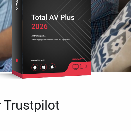
Total AV Plus
2026
Antivirus primé
avec réglage et optimisation du système
Multiplateforme
Compatible avec
 Trustpilot