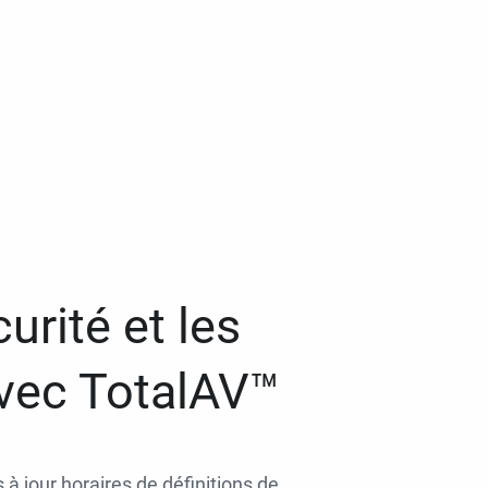
urité et les
avec TotalAV™
 à jour horaires de définitions de