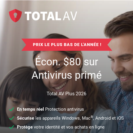
PRIX LE PLUS BAS DE L'ANNÉE !
Écon.
$
80
sur
Antivirus primé
Total AV Plus 2026
En temps réel
Protection antivirus
®
Sécurise
les appareils Windows, Mac
, Android et iOS
Protège
votre identité et vos achats en ligne