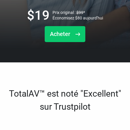
$
19
Prix original :
$
99
*
Économisez
$
80
aujourd'hui
Acheter
TotalAV™ est noté "Excellent"
sur Trustpilot