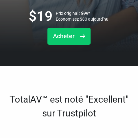
$
19
Prix original :
$
99
*
Économisez
$
80
aujourd'hui
Acheter
TotalAV™ est noté "Excellent"
sur Trustpilot