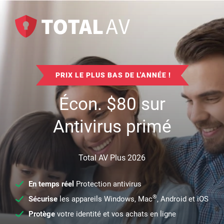
PRIX LE PLUS BAS DE L'ANNÉE !
Écon.
$
80
sur
Antivirus primé
Total AV Plus 2026
En temps réel
Protection antivirus
®
Sécurise
les appareils Windows, Mac
, Android et iOS
Protège
votre identité et vos achats en ligne