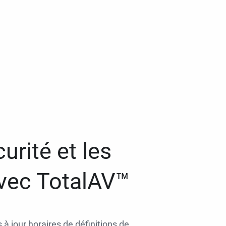
urité et les
avec TotalAV™
 à jour horaires de définitions de