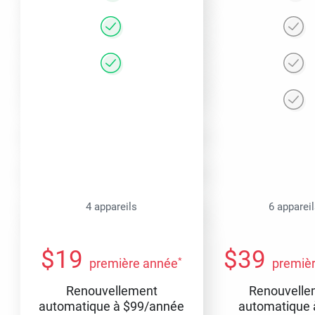
4 appareils
6 apparei
$
19
$
39
*
première année
premiè
Renouvellement
Renouvelle
automatique à
$
99
/année
automatique