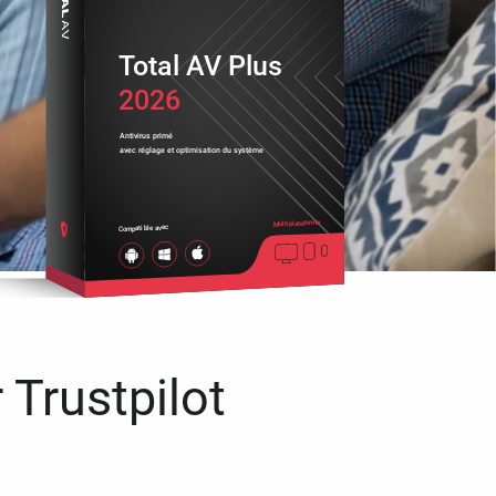
Total AV Plus
2026
Antivirus primé
avec réglage et optimisation du système
Multiplateforme
Compatible avec
 Trustpilot