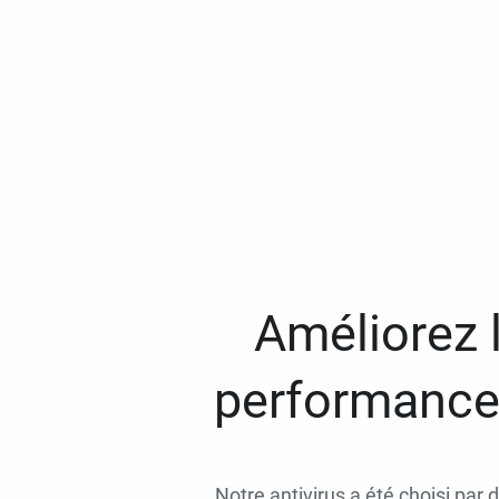
Améliorez l
performances
Notre antivirus a été choisi par 