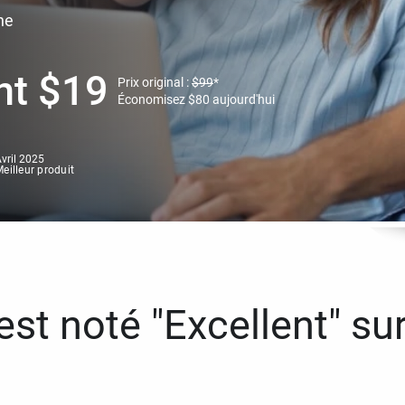
ne
nt
$
19
Prix original :
$
99
*
Économisez
$
80
aujourd'hui
vril 2025
eilleur produit
st noté "Excellent" sur