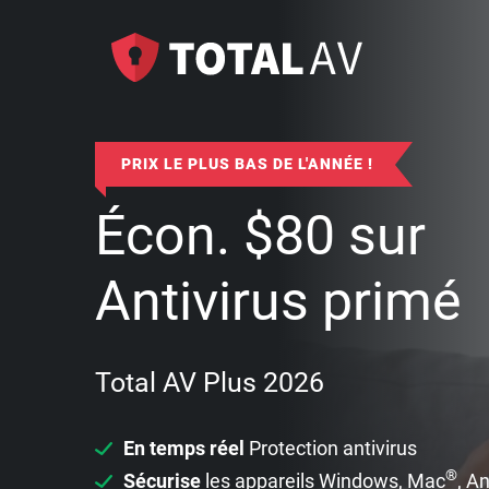
PRIX LE PLUS BAS DE L'ANNÉE !
Écon.
$
80
sur
Antivirus primé
Total AV Plus 2026
En temps réel
Protection antivirus
®
Sécurise
les appareils Windows, Mac
, A