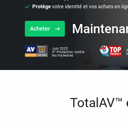
Protège
votre identité et vos achats en lig
Maintena
Acheter
Juin 2025
A
3* Protection contre
M
les malwares
TotalAV™ e