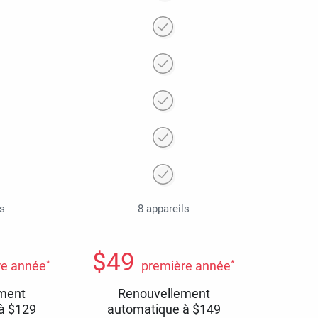
ls
8 appareils
$
49
*
*
re année
première année
ment
Renouvellement
 à
$
129
automatique à
$
149