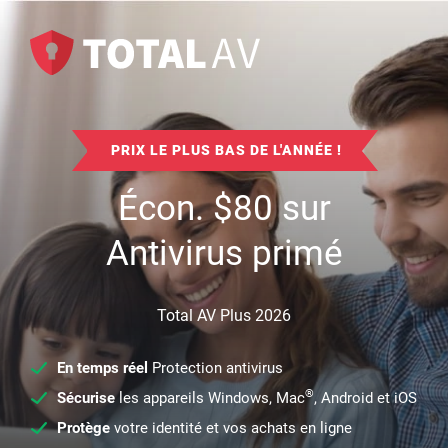
PRIX LE PLUS BAS DE L'ANNÉE !
Écon.
$
80
sur
Antivirus primé
Total AV Plus 2026
En temps réel
Protection antivirus
®
Sécurise
les appareils Windows, Mac
, Android et iOS
Protège
votre identité et vos achats en ligne