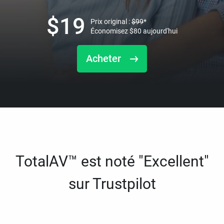
$
19
Prix original :
$
99
*
Économisez
$
80
aujourd'hui
Acheter
TotalAV™ est noté "Excellent"
sur Trustpilot