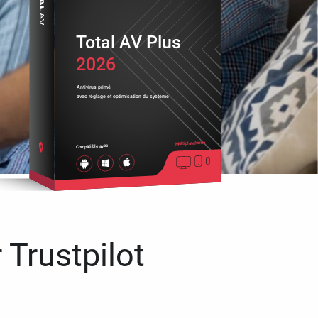
Total AV Plus
2026
Antivirus primé
avec réglage et optimisation du système
Multiplateforme
Compatible avec
 Trustpilot