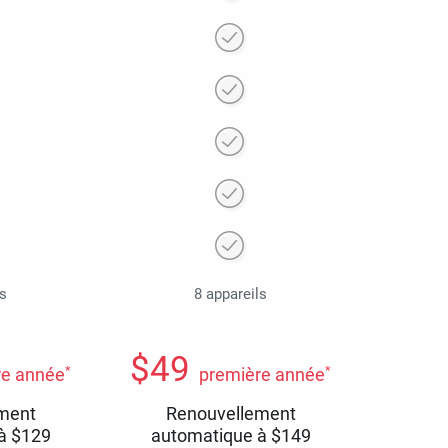
ls
8 appareils
$
49
*
*
re année
première année
ment
Renouvellement
 à
$
129
automatique à
$
149