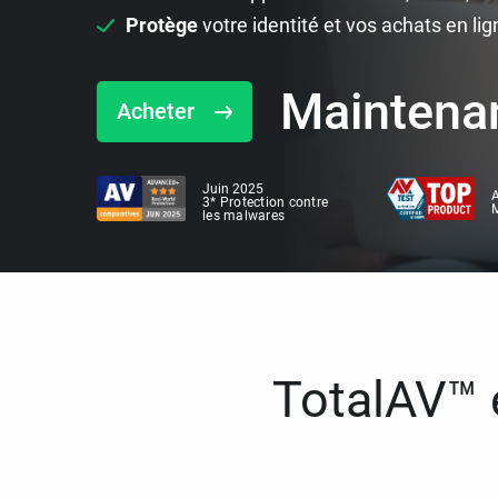
Protège
votre identité et vos achats en lig
Maintena
Acheter
Juin 2025
A
3* Protection contre
M
les malwares
TotalAV™ e