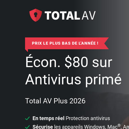
PRIX LE PLUS BAS DE L'ANNÉE !
Écon.
$
80
sur
Antivirus primé
Total AV Plus 2026
En temps réel
Protection antivirus
®
Sécurise
les appareils Windows, Mac
, A