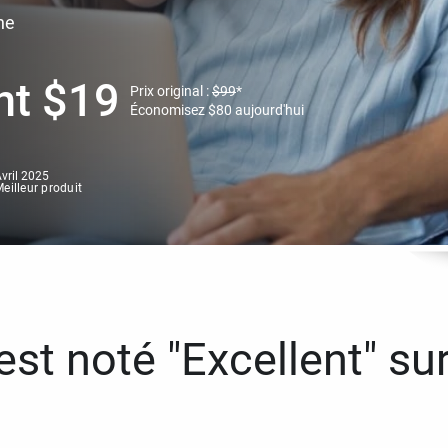
ne
nt
$
19
Prix original :
$
99
*
Économisez
$
80
aujourd'hui
vril 2025
eilleur produit
st noté "Excellent" sur