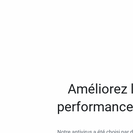
Améliorez l
performances
Notre antivirus a été choisi par 