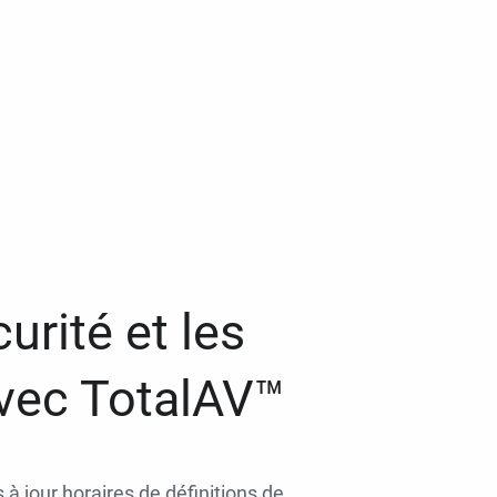
urité et les
avec TotalAV™
 à jour horaires de définitions de