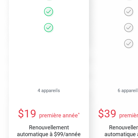
4 appareils
6 apparei
$
19
$
39
*
première année
premiè
Renouvellement
Renouvelle
automatique à
$
99
/année
automatique