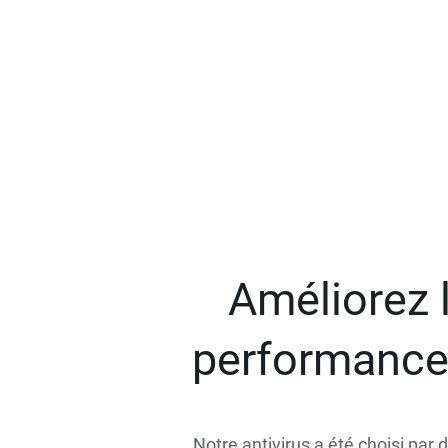
Améliorez l
performances
Notre antivirus a été choisi par 