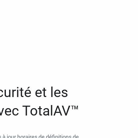
urité et les
avec TotalAV™
 à jour horaires de définitions de