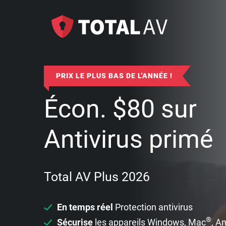
PRIX LE PLUS BAS DE L'ANNÉE !
Écon.
$
80
sur
Antivirus primé
Total AV Plus 2026
En temps réel
Protection antivirus
®
Sécurise
les appareils Windows, Mac
, A