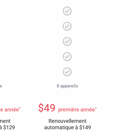
ls
8 appareils
$
49
*
*
re année
première année
ment
Renouvellement
 à
$
129
automatique à
$
149