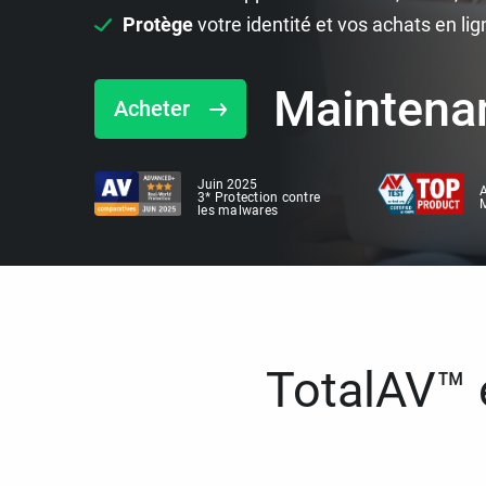
Protège
votre identité et vos achats en lig
Maintena
Acheter
Juin 2025
A
3* Protection contre
M
les malwares
TotalAV™ e