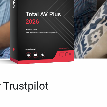
Total AV Plus
2026
Antivirus primé
avec réglage et optimisation du système
Multiplateforme
Compatible avec
 Trustpilot