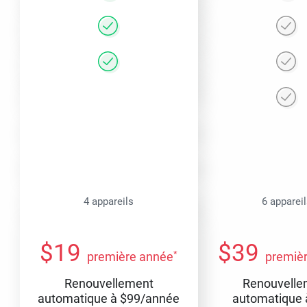
4 appareils
6 apparei
$
19
$
39
*
première année
premiè
Renouvellement
Renouvelle
automatique à
$
99
/année
automatique