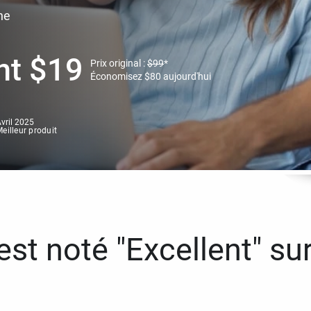
ne
nt
$
19
Prix original :
$
99
*
Économisez
$
80
aujourd'hui
vril 2025
eilleur produit
st noté "Excellent" sur