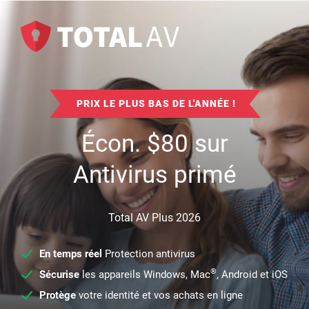
PRIX LE PLUS BAS DE L'ANNÉE !
Écon.
$
80
sur
Antivirus primé
Total AV Plus 2026
En temps réel
Protection antivirus
®
Sécurise
les appareils Windows, Mac
, Android et iOS
Protège
votre identité et vos achats en ligne