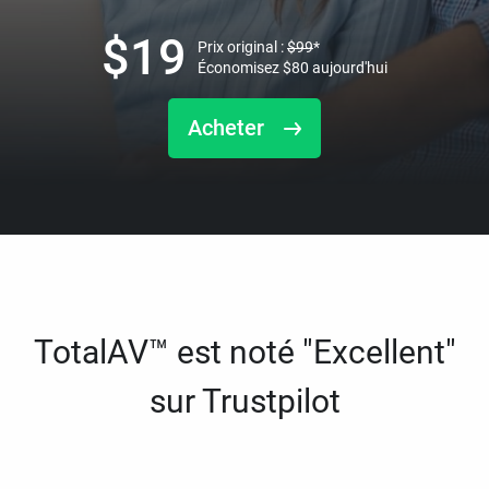
$
19
Prix original :
$
99
*
Économisez
$
80
aujourd'hui
Acheter
TotalAV™ est noté "Excellent"
sur Trustpilot