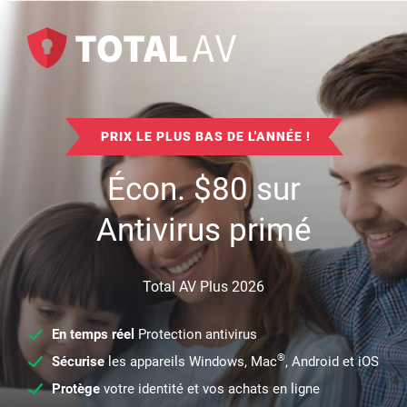
PRIX LE PLUS BAS DE L'ANNÉE !
Écon.
$
80
sur
Antivirus primé
Total AV Plus 2026
En temps réel
Protection antivirus
®
Sécurise
les appareils Windows, Mac
, Android et iOS
Protège
votre identité et vos achats en ligne