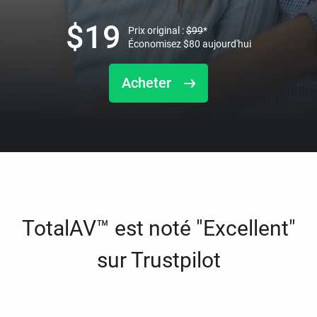
$
19
Prix original :
$
99
*
Économisez
$
80
aujourd'hui
Acheter
TotalAV™ est noté "Excellent"
sur Trustpilot