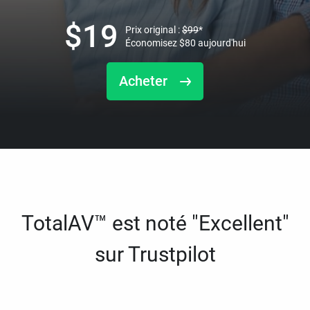
$
19
Prix original :
$
99
*
Économisez
$
80
aujourd'hui
Acheter
TotalAV™ est noté "Excellent"
sur Trustpilot