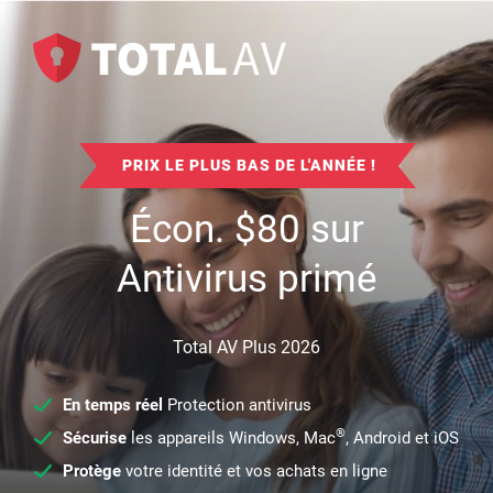
PRIX LE PLUS BAS DE L'ANNÉE !
Écon.
$
80
sur
Antivirus primé
Total AV Plus 2026
En temps réel
Protection antivirus
®
Sécurise
les appareils Windows, Mac
, Android et iOS
Protège
votre identité et vos achats en ligne