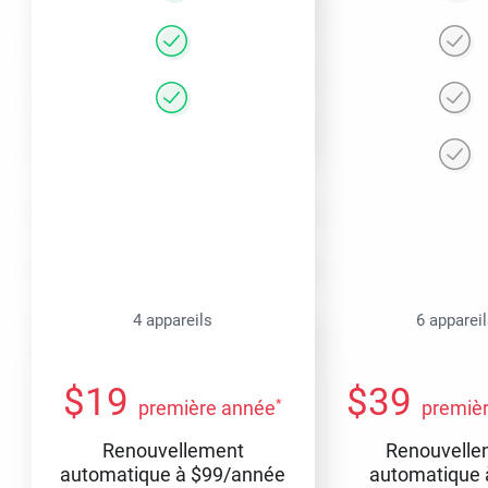
4 appareils
6 apparei
$
19
$
39
*
première année
premiè
Renouvellement
Renouvelle
automatique à
$
99
/année
automatique