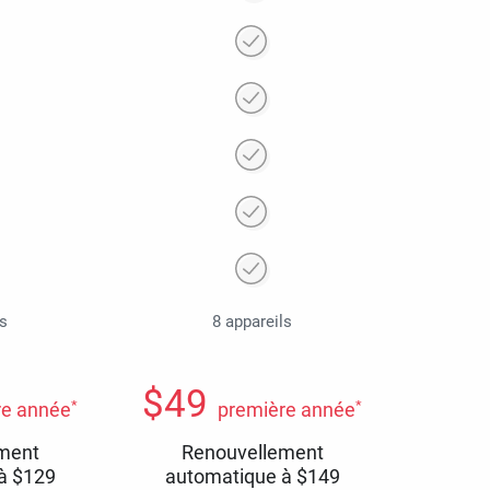
ls
8 appareils
$
49
*
*
re année
première année
ment
Renouvellement
 à
$
129
automatique à
$
149