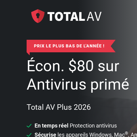
PRIX LE PLUS BAS DE L'ANNÉE !
Écon.
$
80
sur
Antivirus primé
Total AV Plus 2026
En temps réel
Protection antivirus
®
Sécurise
les appareils Windows, Mac
, A