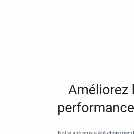
Améliorez l
performances
Notre antivirus a été choisi par 