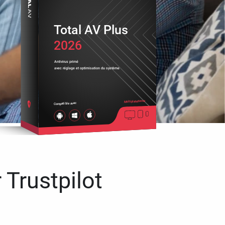
Total AV Plus
2026
Antivirus primé
avec réglage et optimisation du système
Multiplateforme
Compatible avec
 Trustpilot