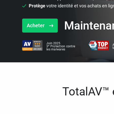
Protège
votre identité et vos achats en lig
Maintena
Acheter
Juin 2025
A
3* Protection contre
M
les malwares
TotalAV™ e