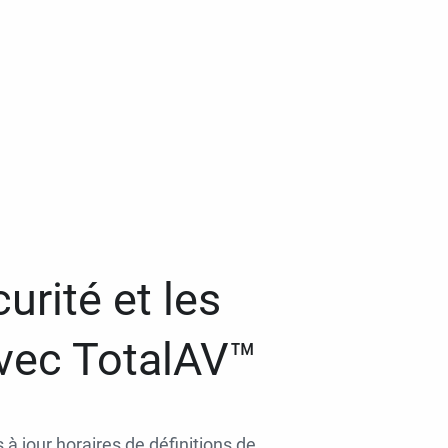
urité et les
avec TotalAV™
 à jour horaires de définitions de