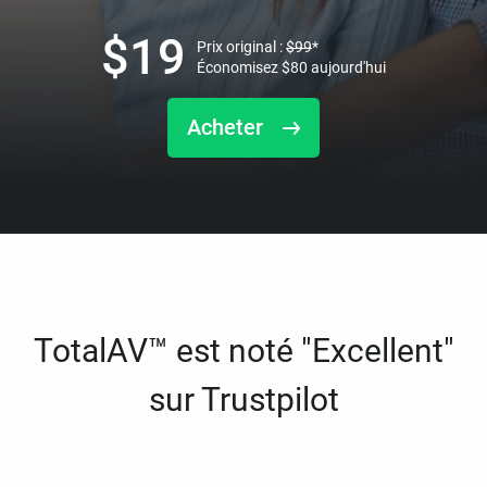
$
19
Prix original :
$
99
*
Économisez
$
80
aujourd'hui
Acheter
TotalAV™ est noté "Excellent"
sur Trustpilot