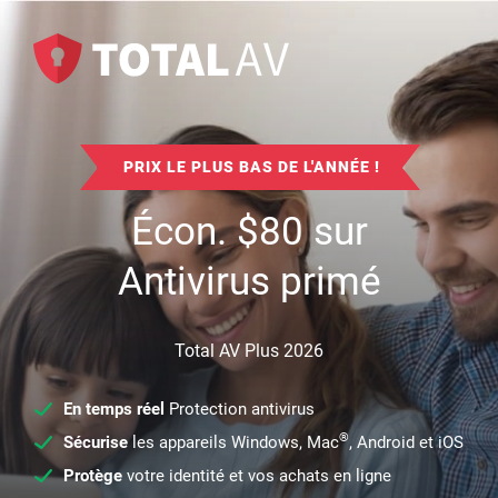
PRIX LE PLUS BAS DE L'ANNÉE !
Écon.
$
80
sur
Antivirus primé
Total AV Plus 2026
En temps réel
Protection antivirus
®
Sécurise
les appareils Windows, Mac
, Android et iOS
Protège
votre identité et vos achats en ligne