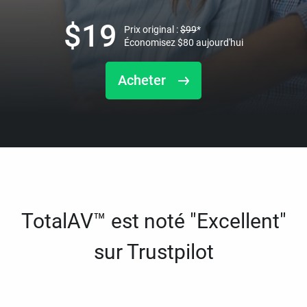
$
19
Prix original :
$
99
*
Économisez
$
80
aujourd'hui
Acheter
TotalAV™ est noté "Excellent"
sur Trustpilot