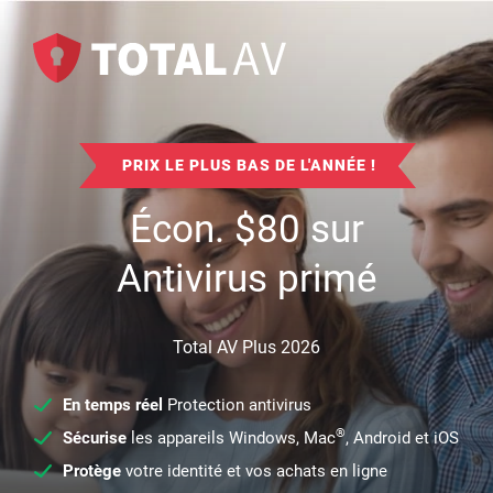
PRIX LE PLUS BAS DE L'ANNÉE !
Écon.
$
80
sur
Antivirus primé
Total AV Plus 2026
En temps réel
Protection antivirus
®
Sécurise
les appareils Windows, Mac
, Android et iOS
Protège
votre identité et vos achats en ligne