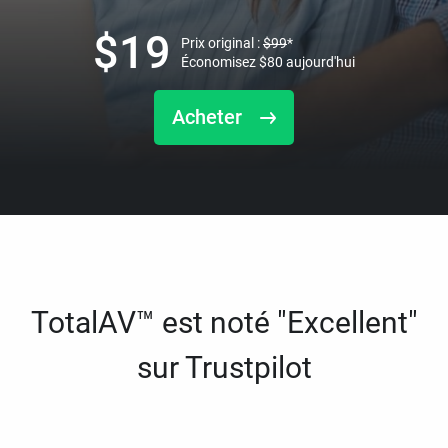
$
19
Prix original :
$
99
*
Économisez
$
80
aujourd'hui
Acheter
TotalAV™ est noté "Excellent"
sur Trustpilot