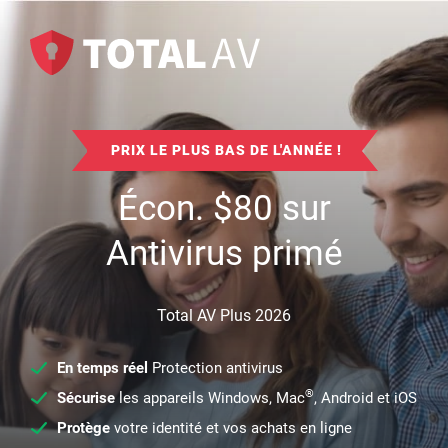
PRIX LE PLUS BAS DE L'ANNÉE !
Écon.
$
80
sur
Antivirus primé
Total AV Plus 2026
En temps réel
Protection antivirus
®
Sécurise
les appareils Windows, Mac
, Android et iOS
Protège
votre identité et vos achats en ligne