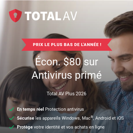
PRIX LE PLUS BAS DE L'ANNÉE !
Écon.
$
80
sur
Antivirus primé
Total AV Plus 2026
En temps réel
Protection antivirus
®
Sécurise
les appareils Windows, Mac
, Android et iOS
Protège
votre identité et vos achats en ligne