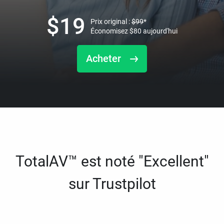
$
19
Prix original :
$
99
*
Économisez
$
80
aujourd'hui
Acheter
TotalAV™ est noté "Excellent"
sur Trustpilot