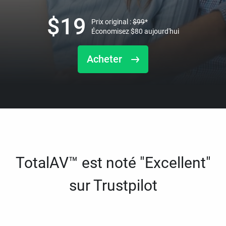
$
19
Prix original :
$
99
*
Économisez
$
80
aujourd'hui
Acheter
TotalAV™ est noté "Excellent"
sur Trustpilot