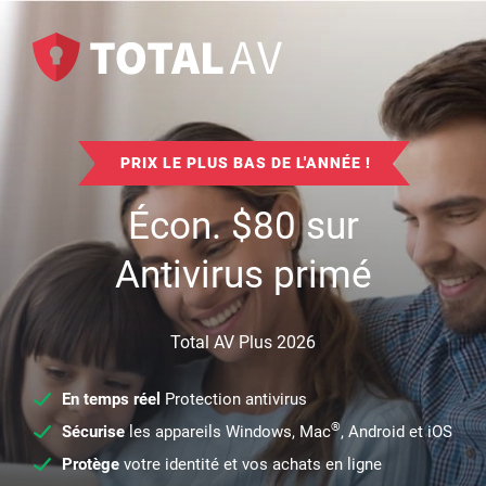
PRIX LE PLUS BAS DE L'ANNÉE !
Écon.
$
80
sur
Antivirus primé
Total AV Plus 2026
En temps réel
Protection antivirus
®
Sécurise
les appareils Windows, Mac
, Android et iOS
Protège
votre identité et vos achats en ligne