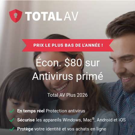
PRIX LE PLUS BAS DE L'ANNÉE !
Écon.
$
80
sur
Antivirus primé
Total AV Plus 2026
En temps réel
Protection antivirus
®
Sécurise
les appareils Windows, Mac
, Android et iOS
Protège
votre identité et vos achats en ligne