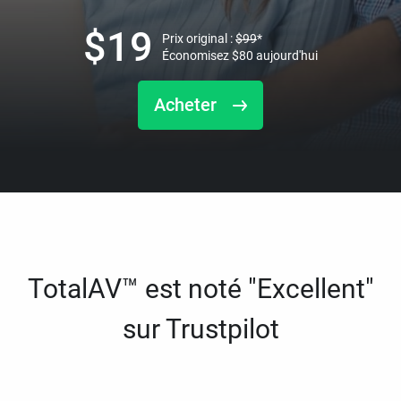
$
19
Prix original :
$
99
*
Économisez
$
80
aujourd'hui
Acheter
TotalAV™ est noté "Excellent"
sur Trustpilot