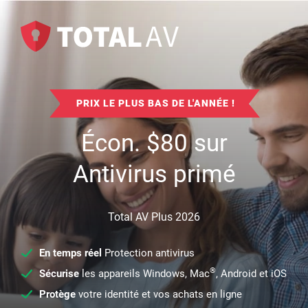
PRIX LE PLUS BAS DE L'ANNÉE !
Écon.
$
80
sur
Antivirus primé
Total AV Plus 2026
En temps réel
Protection antivirus
®
Sécurise
les appareils Windows, Mac
, Android et iOS
Protège
votre identité et vos achats en ligne