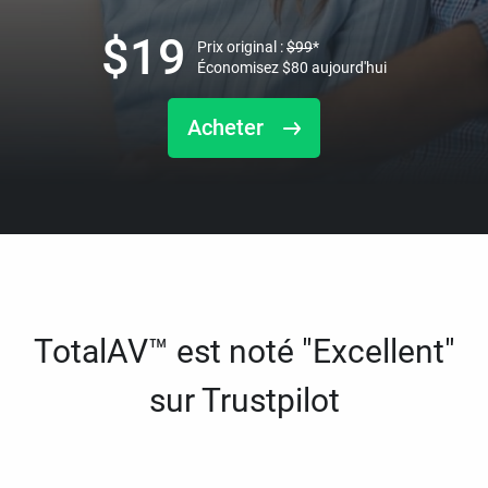
$
19
Prix original :
$
99
*
Économisez
$
80
aujourd'hui
Acheter
TotalAV™ est noté "Excellent"
sur Trustpilot