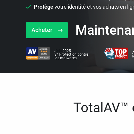
Protège
votre identité et vos achats en lig
Maintena
Acheter
Juin 2025
A
3* Protection contre
M
les malwares
TotalAV™ e