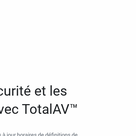
urité et les
avec TotalAV™
 à jour horaires de définitions de