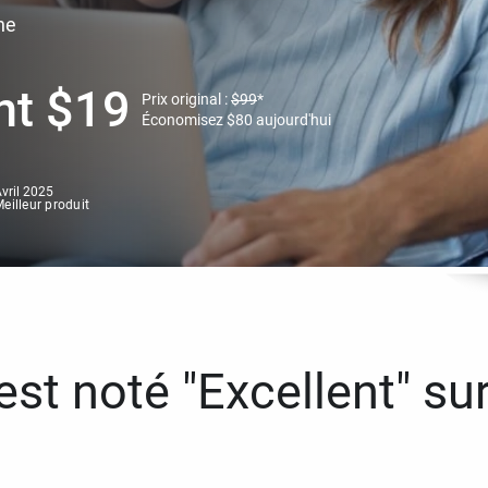
ne
nt
$
19
Prix original :
$
99
*
Économisez
$
80
aujourd'hui
vril 2025
eilleur produit
st noté "Excellent" sur