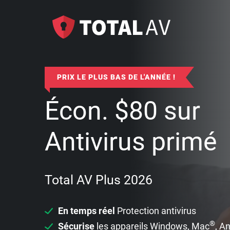
PRIX LE PLUS BAS DE L'ANNÉE !
Écon.
$
80
sur
Antivirus primé
Total AV Plus 2026
En temps réel
Protection antivirus
®
Sécurise
les appareils Windows, Mac
, A