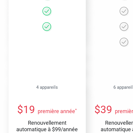
4 appareils
6 apparei
$
19
$
39
*
première année
premiè
Renouvellement
Renouvelle
automatique à
$
99
/année
automatique