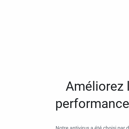
Améliorez l
performances
Notre antivirus a été choisi par 