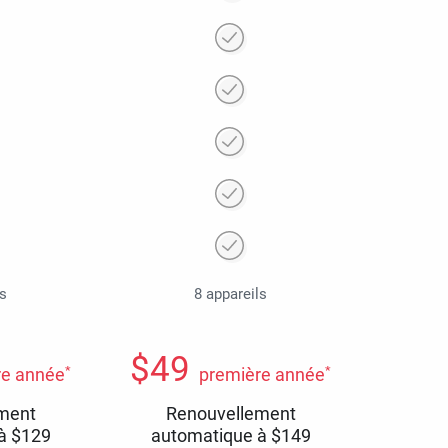
ls
8 appareils
$
49
*
*
re année
première année
ment
Renouvellement
 à
$
129
automatique à
$
149