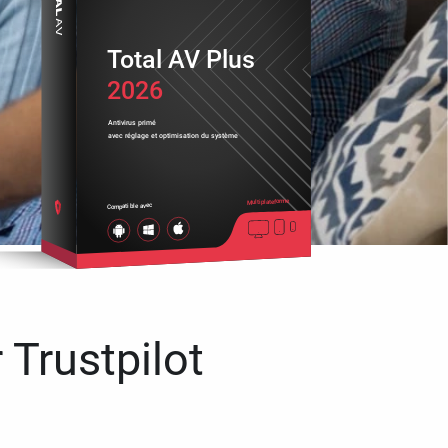
Total AV Plus
2026
Antivirus primé
avec réglage et optimisation du système
Multiplateforme
Compatible avec
 Trustpilot