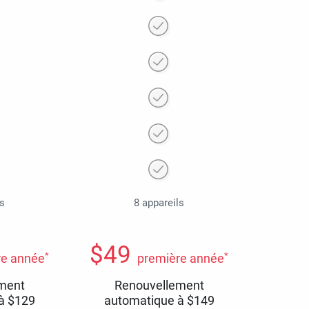
ls
8 appareils
$
49
*
*
re année
première année
ment
Renouvellement
 à
$
129
automatique à
$
149