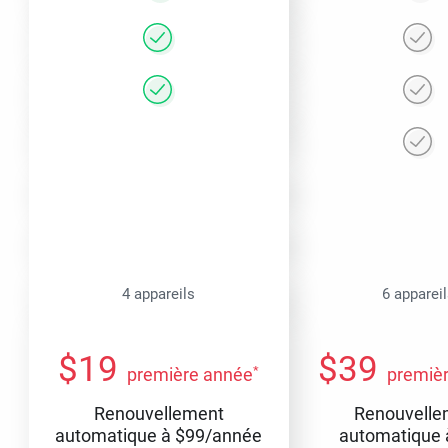
4 appareils
6 apparei
$
19
$
39
*
première année
premiè
Renouvellement
Renouvelle
automatique à
$
99
/année
automatique