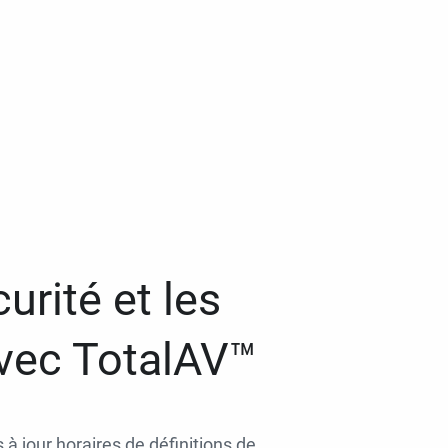
urité et les
avec TotalAV™
 à jour horaires de définitions de