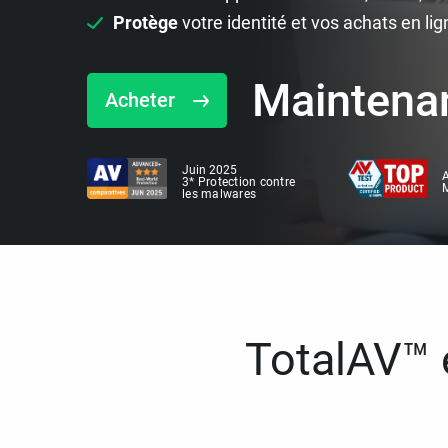
Protège
votre identité et vos achats en lig
Maintena
Acheter
Juin 2025
A
3* Protection contre
M
les malwares
TotalAV™ e