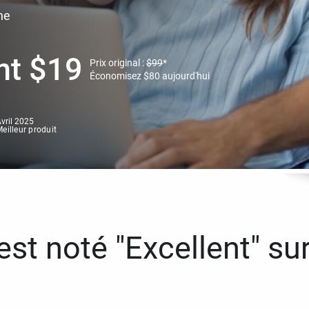
ne
nt
$
19
Prix original :
$
99
*
Économisez
$
80
aujourd'hui
vril 2025
eilleur produit
st noté "Excellent" sur