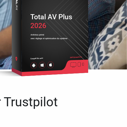
Total AV Plus
2026
Antivirus primé
avec réglage et optimisation du système
Multiplateforme
Compatible avec
 Trustpilot