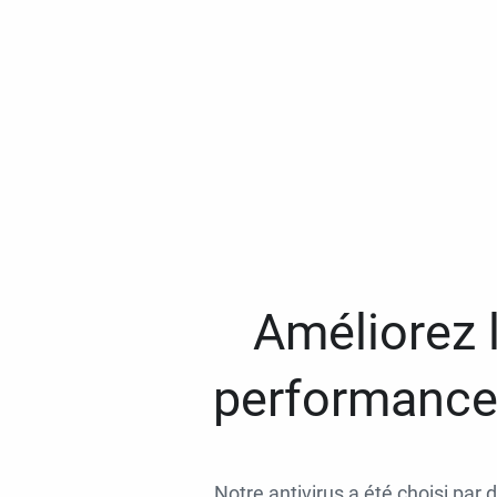
Améliorez l
performances
Notre antivirus a été choisi par 