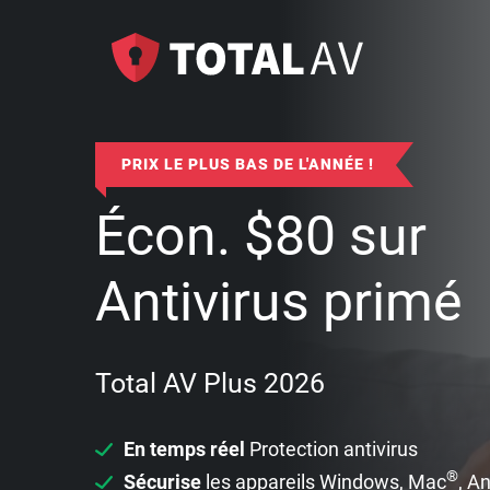
PRIX LE PLUS BAS DE L'ANNÉE !
Écon.
$
80
sur
Antivirus primé
Total AV Plus 2026
En temps réel
Protection antivirus
®
Sécurise
les appareils Windows, Mac
, A