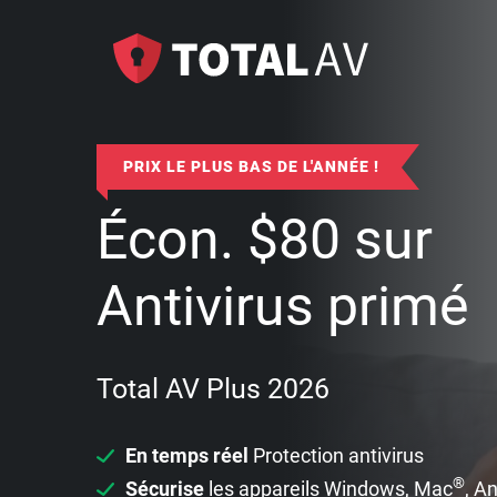
PRIX LE PLUS BAS DE L'ANNÉE !
Écon.
$
80
sur
Antivirus primé
Total AV Plus 2026
En temps réel
Protection antivirus
®
Sécurise
les appareils Windows, Mac
, A