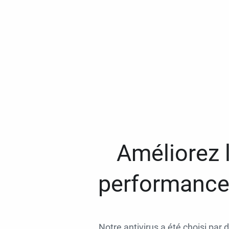
Améliorez l
performances
Notre antivirus a été choisi par 