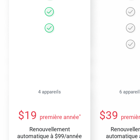
4 appareils
6 apparei
$
19
$
39
*
première année
premiè
Renouvellement
Renouvelle
automatique à
$
99
/année
automatique