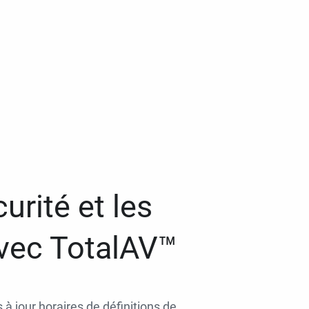
urité et les
avec TotalAV™
 à jour horaires de définitions de