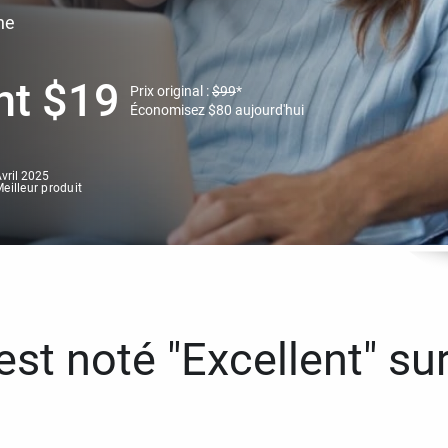
ne
nt
$
19
Prix original :
$
99
*
Économisez
$
80
aujourd'hui
vril 2025
eilleur produit
st noté "Excellent" sur