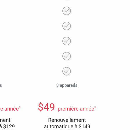
ls
8 appareils
$
49
*
*
re année
première année
ment
Renouvellement
 à
$
129
automatique à
$
149