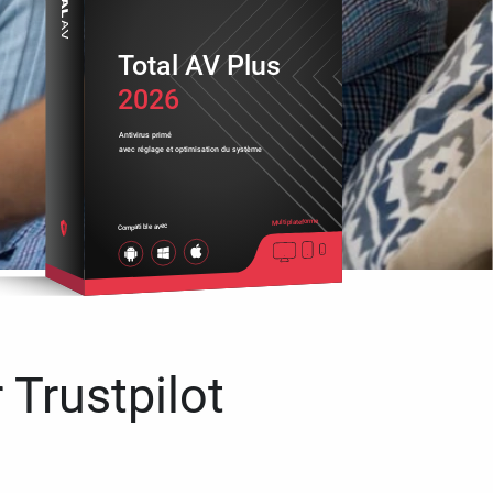
Total AV Plus
2026
Antivirus primé
avec réglage et optimisation du système
Multiplateforme
Compatible avec
 Trustpilot