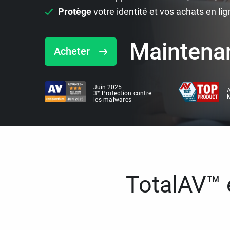
Protège
votre identité et vos achats en lig
Maintena
Acheter
Juin 2025
A
3* Protection contre
M
les malwares
TotalAV™ e