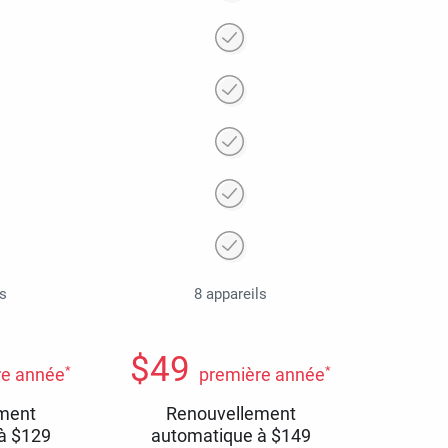
ls
8 appareils
$
49
*
*
re année
première année
ment
Renouvellement
 à
$
129
automatique à
$
149