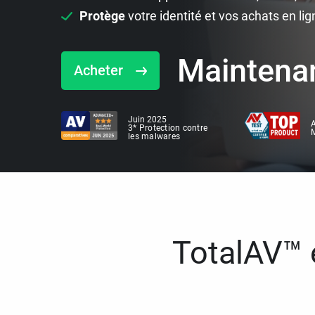
Protège
votre identité et vos achats en lig
Maintena
Acheter
Juin 2025
A
3* Protection contre
M
les malwares
TotalAV™ e