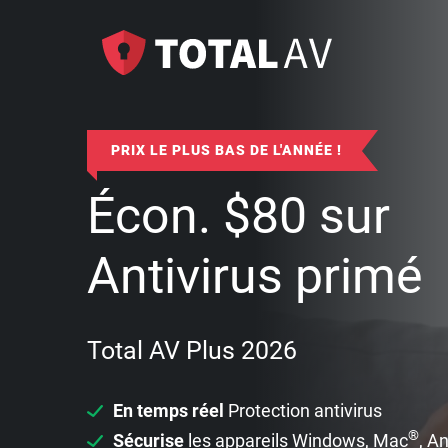
PRIX LE PLUS BAS DE L'ANNÉE !
Écon.
$
80
sur
Antivirus primé
Total AV Plus 2026
En temps réel
Protection antivirus
®
Sécurise
les appareils Windows, Mac
, A