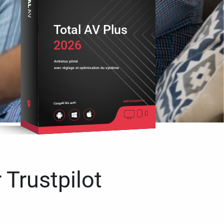
Total AV Plus
2026
Antivirus primé
avec réglage et optimisation du système
Multiplateforme
Compatible avec
 Trustpilot