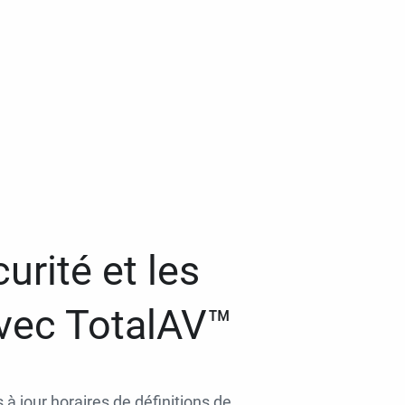
urité et les
avec TotalAV™
 à jour horaires de définitions de