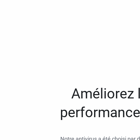
Améliorez l
performances
Notre antivirus a été choisi par 