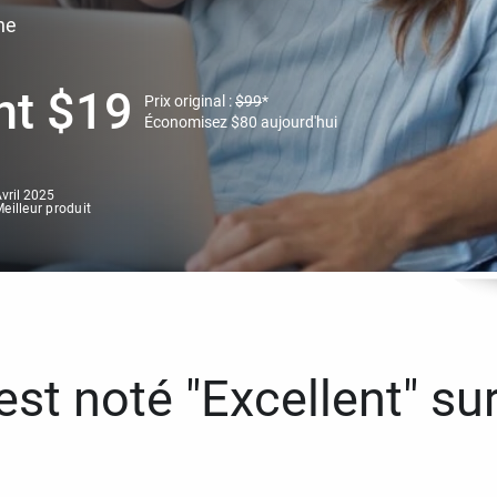
ne
nt
$
19
Prix original :
$
99
*
Économisez
$
80
aujourd'hui
vril 2025
eilleur produit
st noté "Excellent" sur