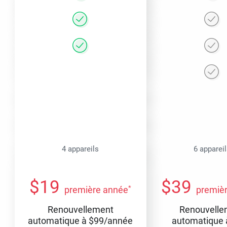
4 appareils
6 apparei
$
19
$
39
*
première année
premiè
Renouvellement
Renouvelle
automatique à
$
99
/année
automatique