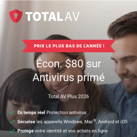
PRIX LE PLUS BAS DE L'ANNÉE !
Écon.
$
80
sur
Antivirus primé
Total AV Plus 2026
En temps réel
Protection antivirus
®
Sécurise
les appareils Windows, Mac
, Android et iOS
Protège
votre identité et vos achats en ligne