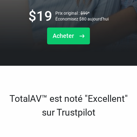
$
19
Prix original :
$
99
*
Économisez
$
80
aujourd'hui
Acheter
TotalAV™ est noté "Excellent"
sur Trustpilot