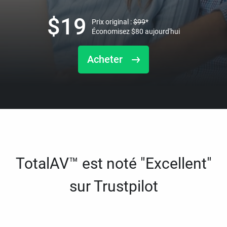
$
19
Prix original :
$
99
*
Économisez
$
80
aujourd'hui
Acheter
TotalAV™ est noté "Excellent"
sur Trustpilot