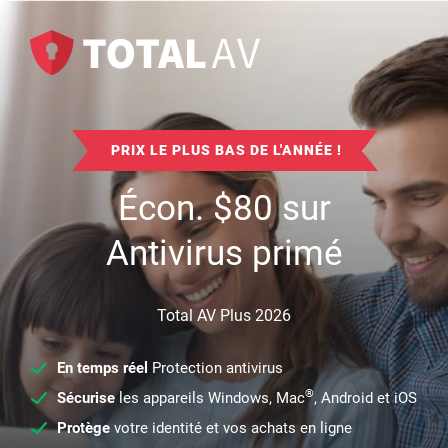
PRIX LE PLUS BAS DE L'ANNÉE !
Écon.
$
80
sur
Antivirus primé
Total AV Plus 2026
En temps réel
Protection antivirus
®
Sécurise
les appareils Windows, Mac
, Android et iOS
Protège
votre identité et vos achats en ligne