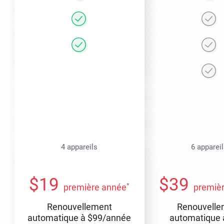
4 appareils
6 apparei
$
19
$
39
*
première année
premiè
Renouvellement
Renouvelle
automatique à
$
99
/année
automatique