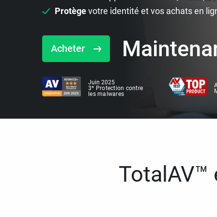
Protège
votre identité et vos achats en lig
Maintena
Acheter
Juin 2025
A
3* Protection contre
M
les malwares
TotalAV™ e