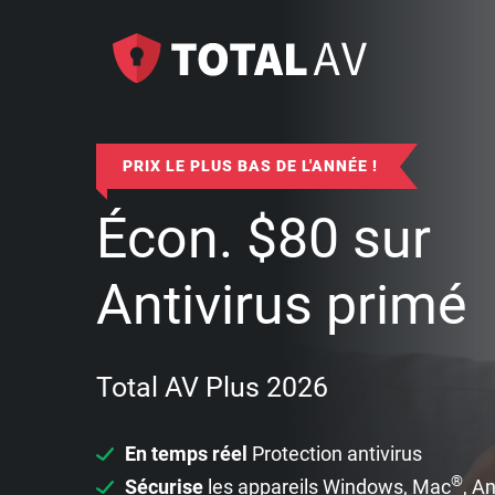
PRIX LE PLUS BAS DE L'ANNÉE !
Écon.
$
80
sur
Antivirus primé
Total AV Plus 2026
En temps réel
Protection antivirus
®
Sécurise
les appareils Windows, Mac
, A