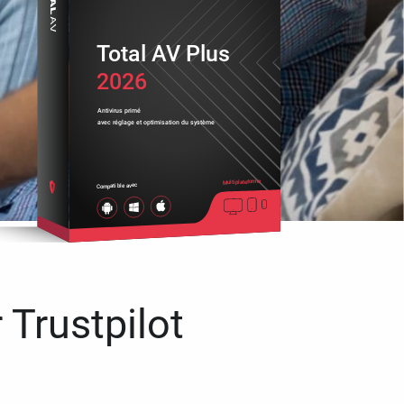
Total AV Plus
2026
Antivirus primé
avec réglage et optimisation du système
Multiplateforme
Compatible avec
 Trustpilot