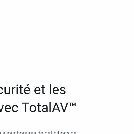
urité et les
avec TotalAV™
 à jour horaires de définitions de