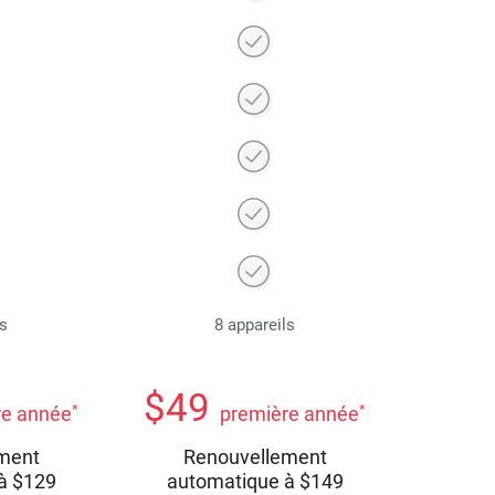
ls
8 appareils
$
49
*
*
re année
première année
ment
Renouvellement
 à
$
129
automatique à
$
149