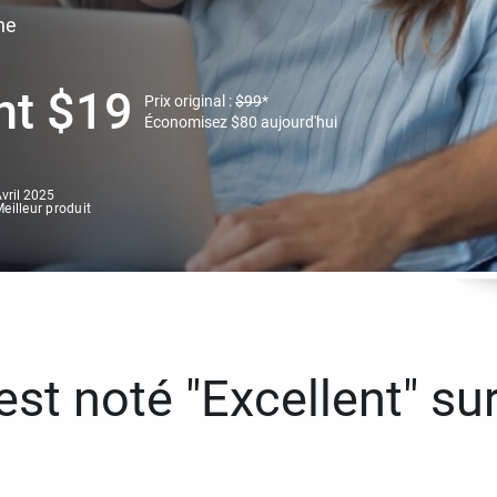
ne
nt
$
19
Prix original :
$
99
*
Économisez
$
80
aujourd'hui
vril 2025
eilleur produit
st noté "Excellent" sur