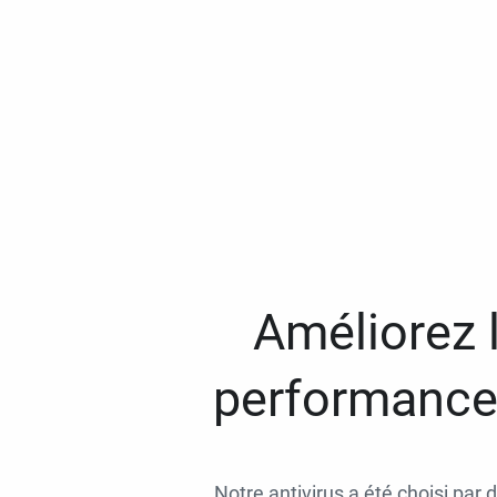
Améliorez l
performances
Notre antivirus a été choisi par 