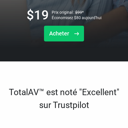
$
19
Prix original :
$
99
*
Économisez
$
80
aujourd'hui
Acheter
TotalAV™ est noté "Excellent"
sur Trustpilot