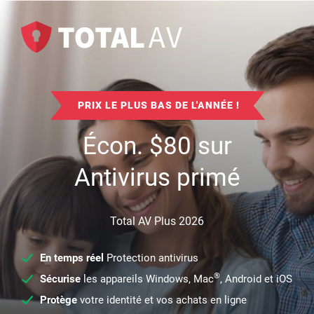
PRIX LE PLUS BAS DE L'ANNÉE !
Écon.
$
80
sur
Antivirus primé
Total AV Plus 2026
En temps réel
Protection antivirus
®
Sécurise
les appareils Windows, Mac
, Android et iOS
Protège
votre identité et vos achats en ligne