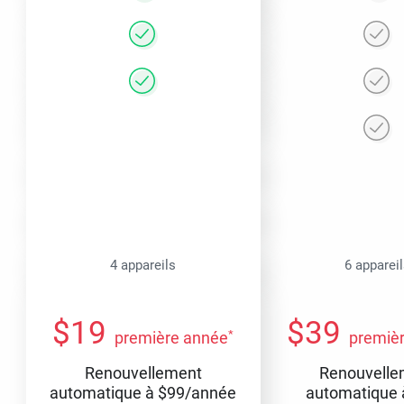
4 appareils
6 apparei
$
19
$
39
*
première année
premiè
Renouvellement
Renouvelle
automatique à
$
99
/année
automatique