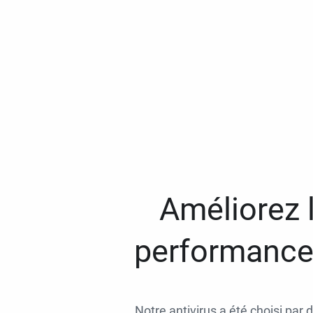
Améliorez l
performances
Notre antivirus a été choisi par 