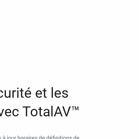
urité et les
avec TotalAV™
 à jour horaires de définitions de