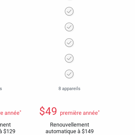
ls
8 appareils
$
49
*
*
re année
première année
ment
Renouvellement
 à
$
129
automatique à
$
149