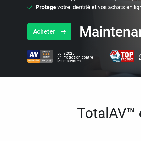
Protège
votre identité et vos achats en lig
Maintena
Acheter
Juin 2025
A
3* Protection contre
M
les malwares
TotalAV™ e