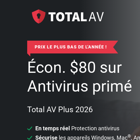
PRIX LE PLUS BAS DE L'ANNÉE !
Écon.
$
80
sur
Antivirus primé
Total AV Plus 2026
En temps réel
Protection antivirus
®
Sécurise
les appareils Windows, Mac
, A