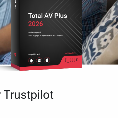
Total AV Plus
2026
Antivirus primé
avec réglage et optimisation du système
Multiplateforme
Compatible avec
 Trustpilot