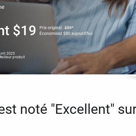
ne
nt
$
19
Prix original :
$
99
*
Économisez
$
80
aujourd'hui
vril 2025
eilleur produit
st noté "Excellent" sur