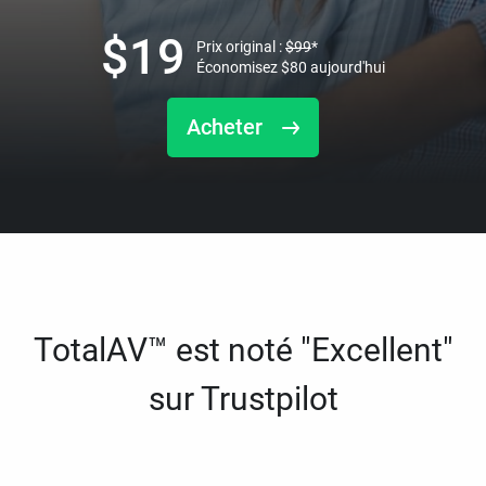
$
19
Prix original :
$
99
*
Économisez
$
80
aujourd'hui
Acheter
TotalAV™ est noté "Excellent"
sur Trustpilot