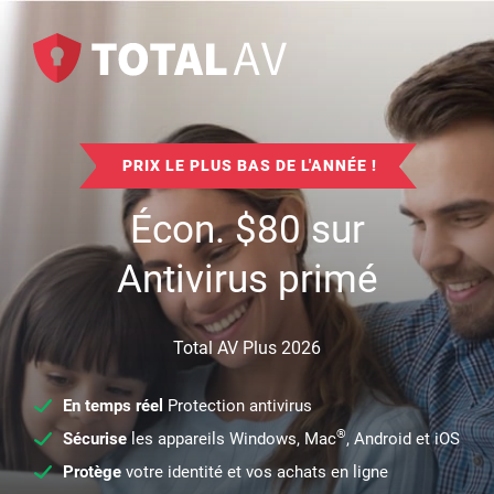
PRIX LE PLUS BAS DE L'ANNÉE !
Écon.
$
80
sur
Antivirus primé
Total AV Plus 2026
En temps réel
Protection antivirus
®
Sécurise
les appareils Windows, Mac
, Android et iOS
Protège
votre identité et vos achats en ligne