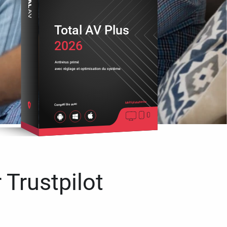
Total AV Plus
2026
Antivirus primé
avec réglage et optimisation du système
Multiplateforme
Compatible avec
 Trustpilot