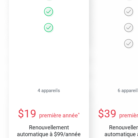
4 appareils
6 apparei
$
19
$
39
*
première année
premiè
Renouvellement
Renouvelle
automatique à
$
99
/année
automatique