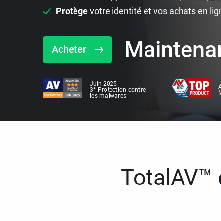
Protège
votre identité et vos achats en lig
Maintena
Acheter
Juin 2025
A
3* Protection contre
M
les malwares
TotalAV™ e