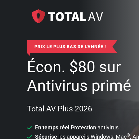
PRIX LE PLUS BAS DE L'ANNÉE !
Écon.
$
80
sur
Antivirus primé
Total AV Plus 2026
En temps réel
Protection antivirus
®
Sécurise
les appareils Windows, Mac
, A