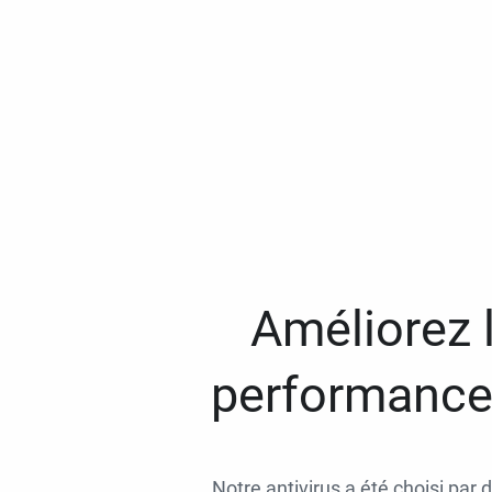
Améliorez l
performances
Notre antivirus a été choisi par 