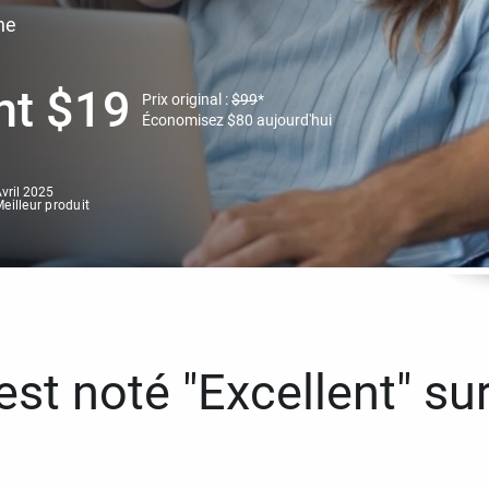
ne
nt
$
19
Prix original :
$
99
*
Économisez
$
80
aujourd'hui
vril 2025
eilleur produit
st noté "Excellent" sur