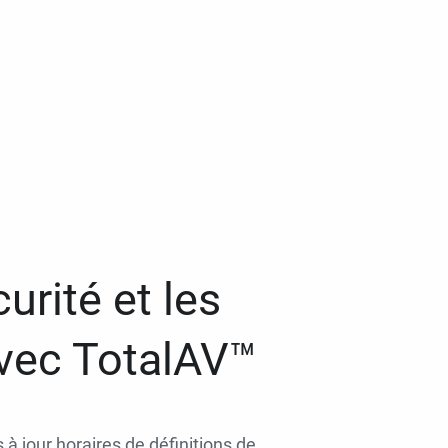
urité et les
avec TotalAV™
 à jour horaires de définitions de