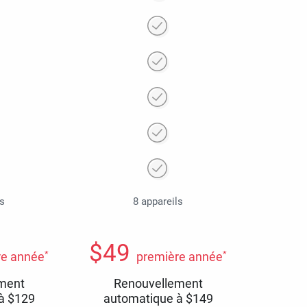
ls
8 appareils
$
49
*
*
re année
première année
ment
Renouvellement
 à
$
129
automatique à
$
149