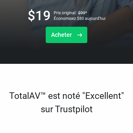
$
19
Prix original :
$
99
*
Économisez
$
80
aujourd'hui
Acheter
TotalAV™ est noté "Excellent"
sur Trustpilot