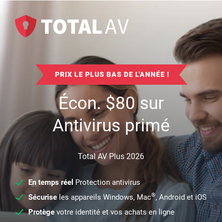
PRIX LE PLUS BAS DE L'ANNÉE !
Écon.
$
80
sur
Antivirus primé
Total AV Plus 2026
En temps réel
Protection antivirus
®
Sécurise
les appareils Windows, Mac
, Android et iOS
Protège
votre identité et vos achats en ligne