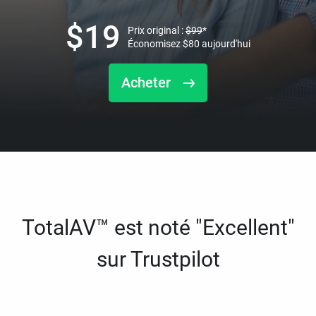
$
19
Prix original :
$
99
*
Économisez
$
80
aujourd'hui
Acheter
TotalAV™ est noté "Excellent"
sur Trustpilot