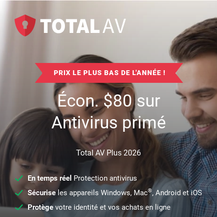
PRIX LE PLUS BAS DE L'ANNÉE !
Écon.
$
80
sur
Antivirus primé
Total AV Plus 2026
En temps réel
Protection antivirus
®
Sécurise
les appareils Windows, Mac
, Android et iOS
Protège
votre identité et vos achats en ligne