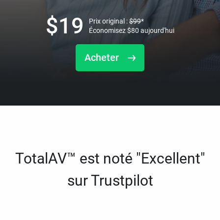
$
19
Prix original :
$
99
*
Économisez
$
80
aujourd'hui
Acheter
TotalAV™ est noté "Excellent"
sur Trustpilot