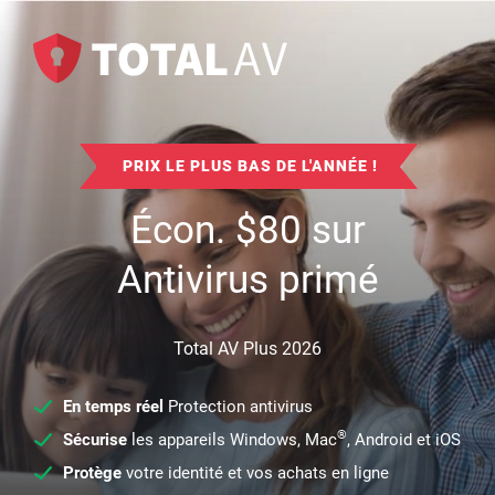
PRIX LE PLUS BAS DE L'ANNÉE !
Écon.
$
80
sur
Antivirus primé
Total AV Plus 2026
En temps réel
Protection antivirus
®
Sécurise
les appareils Windows, Mac
, Android et iOS
Protège
votre identité et vos achats en ligne