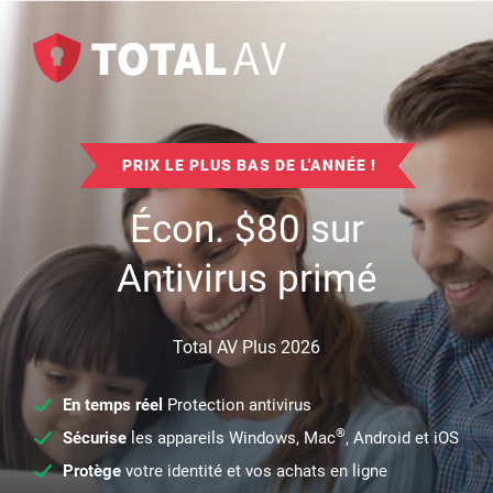
PRIX LE PLUS BAS DE L'ANNÉE !
Écon.
$
80
sur
Antivirus primé
Total AV Plus 2026
En temps réel
Protection antivirus
®
Sécurise
les appareils Windows, Mac
, Android et iOS
Protège
votre identité et vos achats en ligne