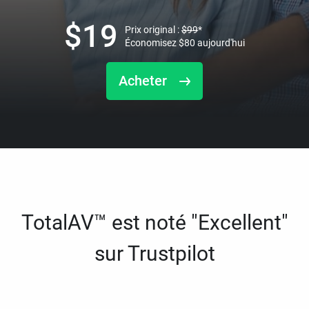
$
19
Prix original :
$
99
*
Économisez
$
80
aujourd'hui
Acheter
TotalAV™ est noté "Excellent"
sur Trustpilot