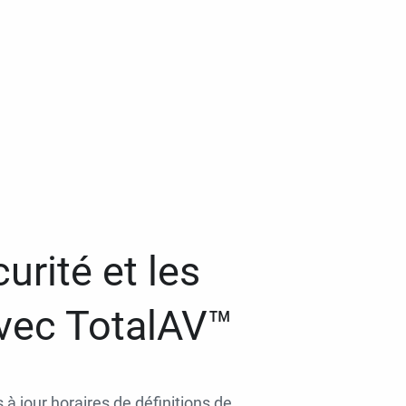
urité et les
avec TotalAV™
 à jour horaires de définitions de