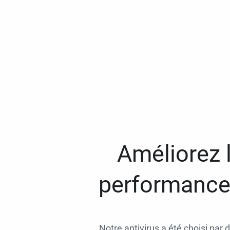
Améliorez l
performances
Notre antivirus a été choisi par 