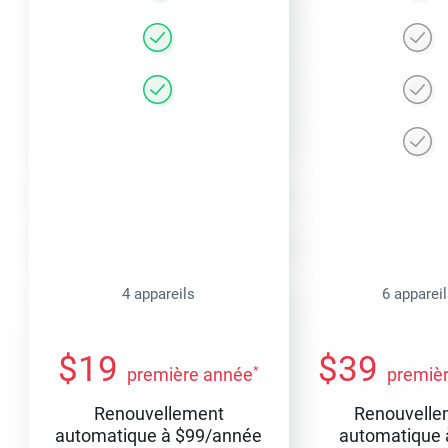
4 appareils
6 apparei
$
19
$
39
*
première année
premiè
Renouvellement
Renouvelle
automatique à
$
99
/année
automatique