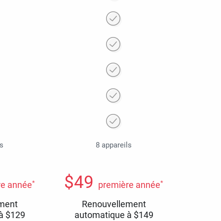
ls
8 appareils
$
49
*
*
re année
première année
ment
Renouvellement
 à
$
129
automatique à
$
149