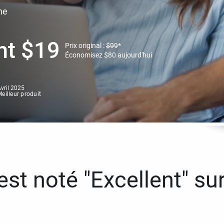
ne
nt
$
19
Prix original :
$
99
*
Économisez
$
80
aujourd'hui
vril 2025
eilleur produit
st noté "Excellent" sur