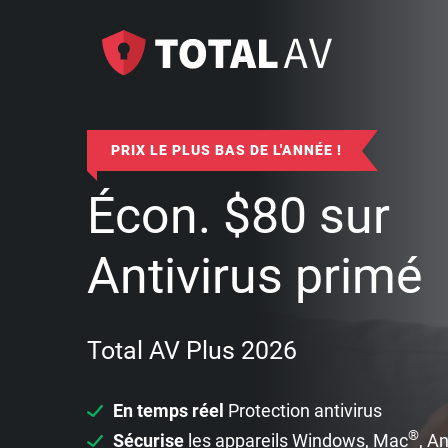
PRIX LE PLUS BAS DE L'ANNÉE !
Écon.
$
80
sur
Antivirus primé
Total AV Plus 2026
En temps réel
Protection antivirus
®
Sécurise
les appareils Windows, Mac
, A