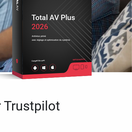
Total AV Plus
2026
Antivirus primé
avec réglage et optimisation du système
Multiplateforme
Compatible avec
 Trustpilot