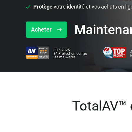
Protège
votre identité et vos achats en lig
Maintena
Acheter
Juin 2025
A
3* Protection contre
M
les malwares
TotalAV™ e