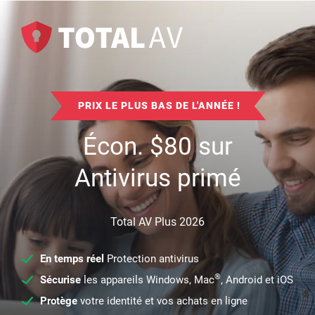
PRIX LE PLUS BAS DE L'ANNÉE !
Écon.
$
80
sur
Antivirus primé
Total AV Plus 2026
En temps réel
Protection antivirus
®
Sécurise
les appareils Windows, Mac
, Android et iOS
Protège
votre identité et vos achats en ligne