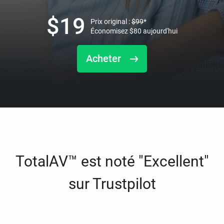
$
19
Prix original :
$
99
*
Économisez
$
80
aujourd'hui
Acheter
TotalAV™ est noté "Excellent"
sur Trustpilot