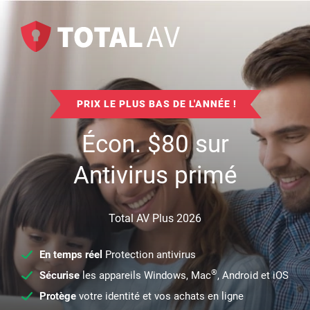
PRIX LE PLUS BAS DE L'ANNÉE !
Écon.
$
80
sur
Antivirus primé
Total AV Plus 2026
En temps réel
Protection antivirus
®
Sécurise
les appareils Windows, Mac
, Android et iOS
Protège
votre identité et vos achats en ligne