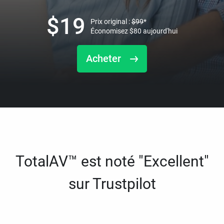
$
19
Prix original :
$
99
*
Économisez
$
80
aujourd'hui
Acheter
TotalAV™ est noté "Excellent"
sur Trustpilot