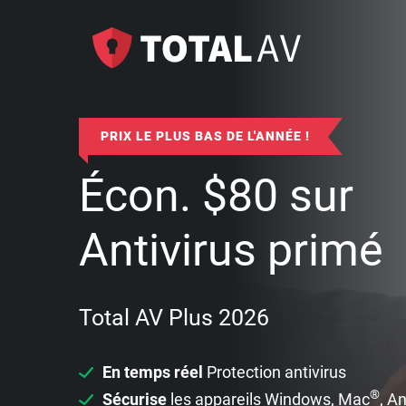
PRIX LE PLUS BAS DE L'ANNÉE !
Écon.
$
80
sur
Antivirus primé
Total AV Plus 2026
En temps réel
Protection antivirus
®
Sécurise
les appareils Windows, Mac
, A