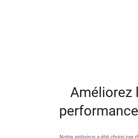
Améliorez l
performances
Notre antivirus a été choisi par 