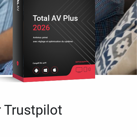
Total AV Plus
2026
Antivirus primé
avec réglage et optimisation du système
Multiplateforme
Compatible avec
 Trustpilot