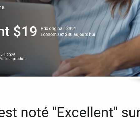
ne
nt
$
19
Prix original :
$
99
*
Économisez
$
80
aujourd'hui
vril 2025
eilleur produit
st noté "Excellent" sur