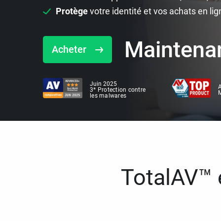
Protège
votre identité et vos achats en lig
Maintena
Acheter
Juin 2025
A
3* Protection contre
M
les malwares
TotalAV™ e