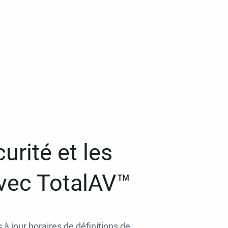
urité et les
avec TotalAV™
 à jour horaires de définitions de