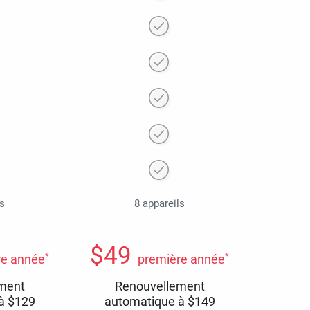
ls
8 appareils
$
49
*
*
re année
première année
ment
Renouvellement
 à
$
129
automatique à
$
149