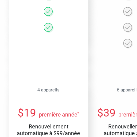
4 appareils
6 apparei
$
19
$
39
*
première année
premiè
Renouvellement
Renouvelle
automatique à
$
99
/année
automatique