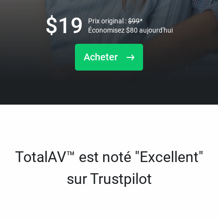
$
19
Prix original :
$
99
*
Économisez
$
80
aujourd'hui
Acheter
TotalAV™ est noté "Excellent"
sur Trustpilot