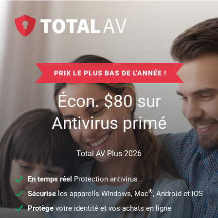
PRIX LE PLUS BAS DE L'ANNÉE !
Écon.
$
80
sur
Antivirus primé
Total AV Plus 2026
En temps réel
Protection antivirus
®
Sécurise
les appareils Windows, Mac
, Android et iOS
Protège
votre identité et vos achats en ligne