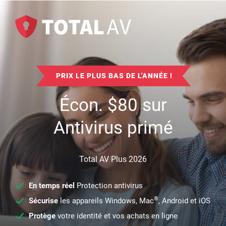
PRIX LE PLUS BAS DE L'ANNÉE !
Écon.
$
80
sur
Antivirus primé
Total AV Plus 2026
En temps réel
Protection antivirus
®
Sécurise
les appareils Windows, Mac
, Android et iOS
Protège
votre identité et vos achats en ligne