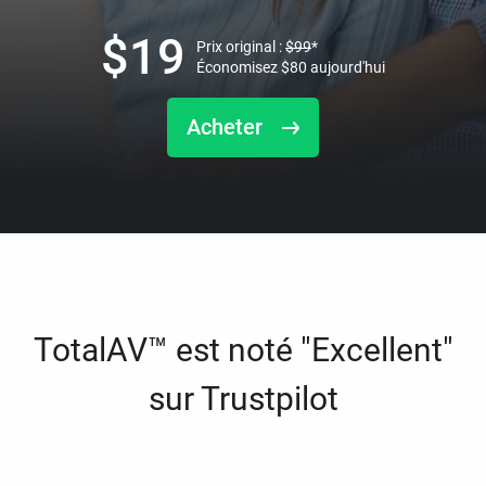
$
19
Prix original :
$
99
*
Économisez
$
80
aujourd'hui
Acheter
TotalAV™ est noté "Excellent"
sur Trustpilot